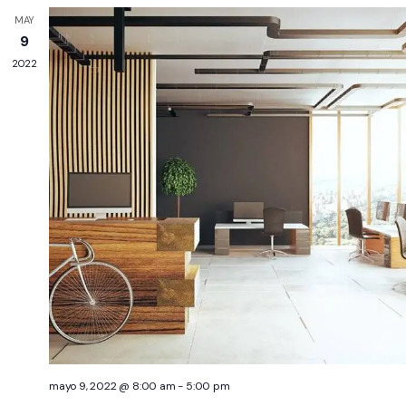
d
y
fecha.
MAY
E
vistas
9
de
2022
Event
mayo 9, 2022 @ 8:00 am
-
5:00 pm