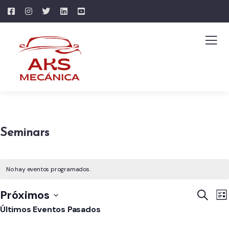
Seminars
No hay eventos programados.
Naveg
N
Próximos
Buscar
Lis
d
de
Últimos Eventos Pasados
Selecciona
v
búsq
la